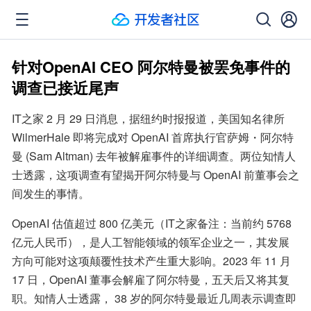
针对OpenAI CEO 阿尔特曼被罢免事件的
调查已接近尾声
IT之家 2 月 29 日消息，据纽约时报报道，美国知名律所 
WilmerHale 即将完成对 OpenAI 首席执行官萨姆・阿尔特
曼 (Sam Altman) 去年被解雇事件的详细调查。两位知情人
士透露，这项调查有望揭开阿尔特曼与 OpenAI 前董事会之
间发生的事情。
OpenAI 估值超过 800 亿美元（IT之家备注：当前约 5768 
亿元人民币），是人工智能领域的领军企业之一，其发展
方向可能对这项颠覆性技术产生重大影响。2023 年 11 月 
17 日，OpenAI 董事会解雇了阿尔特曼，五天后又将其复
职。知情人士透露， 38 岁的阿尔特曼最近几周表示调查即