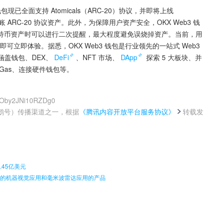
 钱包现已全面支持 Atomicals（ARC-20）协议，并即将上线 
和转账 ARC-20 协议资产。此外，为保障用户资产安全，OKX Web3 钱
特币资产时可以进行二次提醒，最大程度避免误烧掉资产。当前，用
本，即可立即体验。据悉，OKX Web3 钱包是行业领先的一站式 Web3 
涵盖钱包、DEX、
DeFi
、NFT 市场、
DApp
 探索 5 大板块、并
Gas、连接硬件钱包等。
pXOby2JNi10RZDg0
鹅号）传播渠道之一，根据
《腾讯内容开放平台服务协议》
转载发
。
.45亿美元
是典型的机器视觉应用和毫米波雷达应用的产品