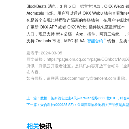
BlockBeats 消息，3 月 5 日，据官方消息，OKX Web3
Atomicals 市场。用户可以通过 OKX Web3 钱包查看
包是首个实现比特币资产隔离的多链钱包，在用户转账比
户更新 OKX APP 或者 OKX Web3 插件钱包至最新版
入口，现已支持 85+ 公链，App、插件、网页三端统一，
支持 Ordinals 市场、MPC 和 AA 
智能合约
钱包、兑换 
发表于:
2024-03-05
原文链接
：
https://page.om.qq.com/page/OQhbqt7M6
腾讯「腾讯云开发者社区」是腾讯内容开放平台帐号（企
布内容。
如有侵权，请联系 cloudcommunity@tencent.com 删除
上一篇：数据：某新钱包过去4天从Kraken提取6660枚BTC，约合4
下一篇：众合科技(000925.SZ)：公司障碍物检测相关产品便
相关
快讯