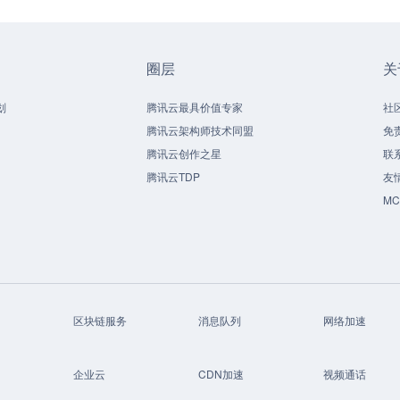
圈层
关
划
腾讯云最具价值专家
社
腾讯云架构师技术同盟
免
腾讯云创作之星
联
腾讯云TDP
友
M
区块链服务
消息队列
网络加速
企业云
CDN加速
视频通话