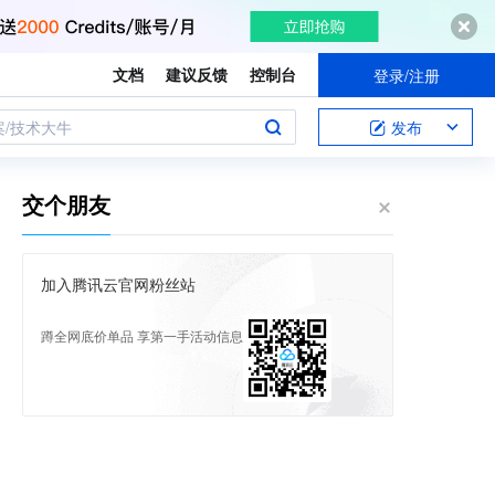
文档
建议反馈
控制台
登录/注册
案/技术大牛
发布
交个朋友
加入腾讯云官网粉丝站
蹲全网底价单品 享第一手活动信息