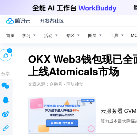
学习
活动
专区
圈层
工具
首页
M
0
OKX Web3钱包现已
上线Atomicals市场
分享
文章来源：
企鹅号 - 区块律动
广告
云服务器 CV
算力成本最大降幅超