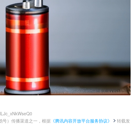
k9NLJc_xNkWseQ0
鹅号）传播渠道之一，根据
《腾讯内容开放平台服务协议》
转载发
。