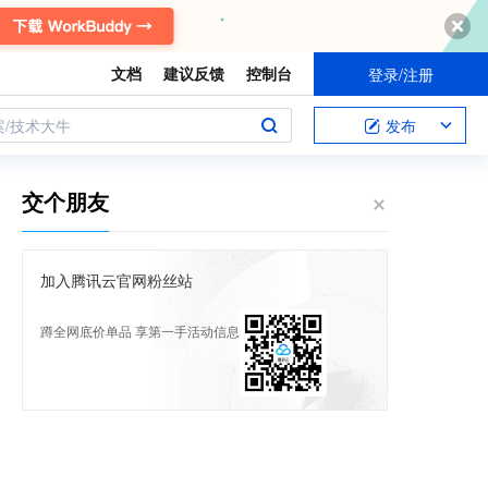
文档
建议反馈
控制台
登录/注册
案/技术大牛
发布
交个朋友
加入腾讯云官网粉丝站
蹲全网底价单品 享第一手活动信息