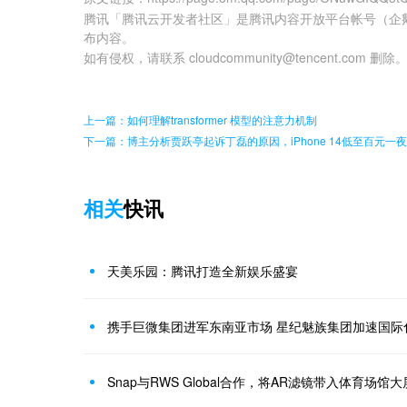
腾讯「腾讯云开发者社区」是腾讯内容开放平台帐号（企
布内容。
如有侵权，请联系 cloudcommunity@tencent.com 删除
上一篇：如何理解transformer 模型的注意力机制
下一篇：博主分析贾跃亭起诉丁磊的原因，iPhone 14低至百元一
相关
快讯
天美乐园：腾讯打造全新娱乐盛宴
携手巨微集团进军东南亚市场 星纪魅族集团加速国际
Snap与RWS Global合作，将AR滤镜带入体育场馆