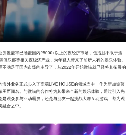
务覆盖率已涵盖国内25000+以上的夜经济市场，包括且不限于酒
B，跳舞俱乐部等相关夜经济产业，为年轻人带来了前所未有的娱乐体验。
不满足于国内市场的主导了，从2022年开始微喵就已经将其拓展的
微喵的海外业务正式步入了高端LIVE HOUSE的领域当中，作为新加坡著
氛围而闻名。与微喵的合作将为其带来全新的娱乐体验，通过引入先
论是观众参与互动霸屏，还是与朋友一起挑战大屏互动游戏，都为观
美融合之中。