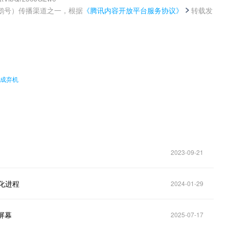
鹅号）传播渠道之一，根据
《腾讯内容开放平台服务协议》
转载发
。
夜成弃机
2023-09-21
化进程
2024-01-29
大屏幕
2025-07-17