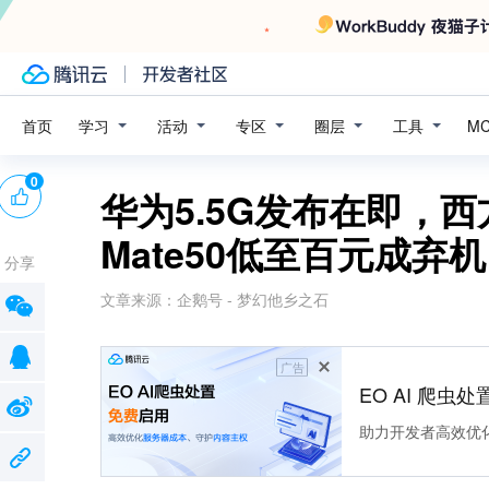
学习
活动
专区
圈层
工具
首页
M
0
华为5.5G发布在即，
Mate50低至百元成弃机
分享
文章来源：
企鹅号 - 梦幻他乡之石
广告
EO AI 爬虫
助力开发者高效优