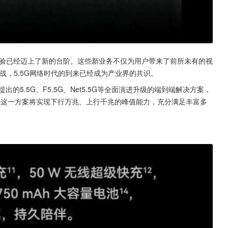
体验已经迈上了新的台阶。这些新业务不仅为用户带来了前所未有的视
战，5.5G网络时代的到来已经成为产业界的共识。
的5.5G、F5.5G、Net5.5G等全面演进升级的端到端解决方案，
。这一方案将实现下行万兆、上行千兆的峰值能力，充分满足丰富多