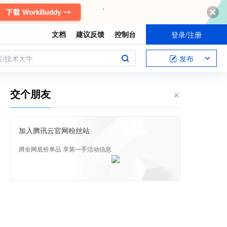
文档
建议反馈
控制台
登录/注册
案/技术大牛
发布
交个朋友
加入腾讯云官网粉丝站
蹲全网底价单品 享第一手活动信息