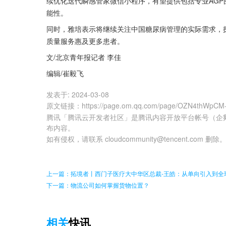
续优化迭代瞬感管家微信小程序，有望提供包括专业AG
能性。
同时，雅培表示将继续关注中国糖尿病管理的实际需求，
质量服务惠及更多患者。
文/北京青年报记者 李佳
编辑/崔毅飞
发表于:
2024-03-08
原文链接
：
https://page.om.qq.com/page/OZN4thWpCM
腾讯「腾讯云开发者社区」是腾讯内容开放平台帐号（企
布内容。
如有侵权，请联系 cloudcommunity@tencent.com 删除
上一篇：拓境者丨西门子医疗大中华区总裁-王皓：从单向引入到全
下一篇：物流公司如何掌握货物位置？
相关
快讯