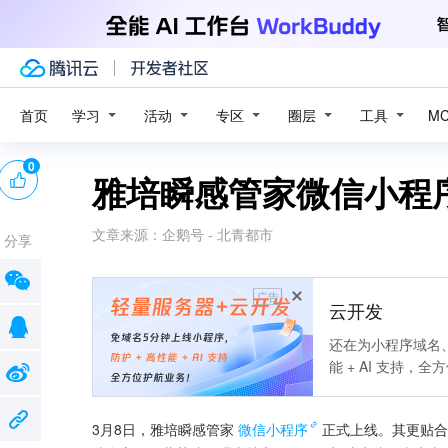
学习
活动
专区
圈层
工具
首页
M
0
雅培瞬感管家微信小程
文章来源：
企鹅号 - 北青都市
分享
广告
云开发
还在为小程序域名、
能 + AI 支持，
3月8日，雅培瞬感管家
微信小程序
正式上线。其更贴合