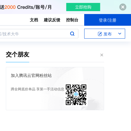
文档
建议反馈
控制台
登录/注册
案/技术大牛
发布
交个朋友
加入腾讯云官网粉丝站
蹲全网底价单品 享第一手活动信息