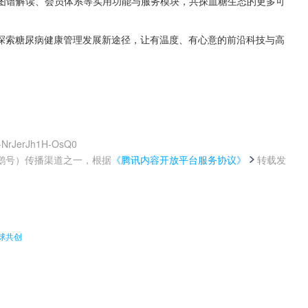
P图谱解读、会员体系等实用功能与服务模块，共探血糖生态的更多可
探索糖尿病健康管理发展新途径，让有温度、有心意的前沿科技与高
-NrJerJh1H-OsQ0
鹅号）传播渠道之一，根据
《腾讯内容开放平台服务协议》
转载发
。
球共创