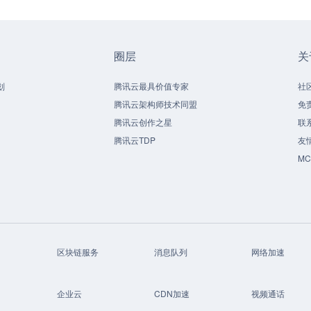
圈层
关
划
腾讯云最具价值专家
社
腾讯云架构师技术同盟
免
腾讯云创作之星
联
腾讯云TDP
友
M
区块链服务
消息队列
网络加速
企业云
CDN加速
视频通话