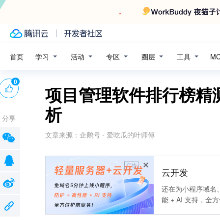
学习
活动
专区
圈层
工具
首页
M
0
项目管理软件排行榜精
析
分享
文章来源：
企鹅号 - 爱吃瓜的叶师傅
广告
云开发
还在为小程序域名、
能 + AI 支持，