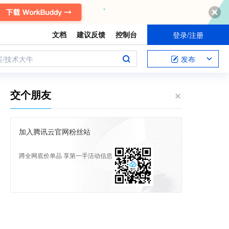
文档
建议反馈
控制台
登录/注册
案/技术大牛
发布
交个朋友
加入腾讯云官网粉丝站
蹲全网底价单品 享第一手活动信息