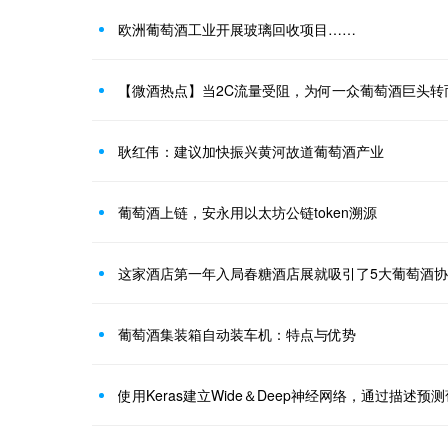
欧洲葡萄酒工业开展玻璃回收项目……
【微酒热点】当2C流量受阻，为何一众葡萄酒巨头转
耿红伟：建议加快振兴黄河故道葡萄酒产业
葡萄酒上链，安永用以太坊公链token溯源
这家酒店第一年入局春糖酒店展就吸引了5大葡萄酒
葡萄酒集装箱自动装车机：特点与优势
使用Keras建立Wide＆Deep神经网络，通过描述预