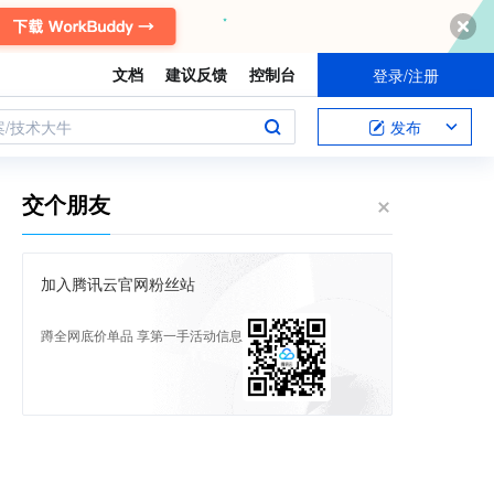
文档
建议反馈
控制台
登录/注册
案/技术大牛
发布
交个朋友
加入腾讯云官网粉丝站
蹲全网底价单品 享第一手活动信息