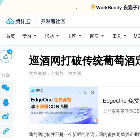
学习
活动
专区
圈层
工具
首页
M
0
巡酒网打破传统葡萄酒
文章来源：
企鹅号 - 巡酒网
分享
广告
EdgeOne 
长期享受不限量CD
葡萄酒定制并不是一个新鲜的名词，国内很多葡萄酒企业