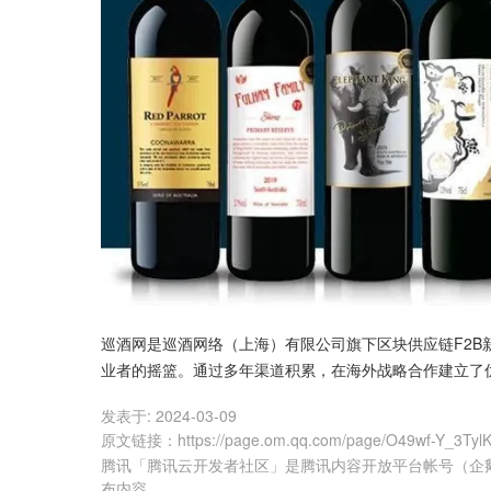
巡酒网是巡酒网络（上海）有限公司旗下区块供应链F2
业者的摇篮。通过多年渠道积累，在海外战略合作建立了
发表于:
2024-03-09
原文链接
：
https://page.om.qq.com/page/O49wf-Y_3T
腾讯「腾讯云开发者社区」是腾讯内容开放平台帐号（企
布内容。