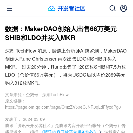
数据：MakerDAO创始人出售66万美元
SHIB和LDO并买入MKR
深潮 TechFlow 消息，据链上分析师AI姨监测，MakerDAO
创始人Rune Christensen再次出售LDO和SHIB并买入
MKR。 过去20分钟，Rune出售了120亿枚SHIB和7.5万枚
LDO（总价值66万美元），换为USDC后以均价2389美元
购入312枚MKR。
文章来源：
企鹅号 - 深潮TechFlow
原文链接：
https://page.om.qq.com/page/O4izZV50eCJNR8qLdFfyxdPg0
发表于：
2024-03-09
腾讯「腾讯云开发者社区」是腾讯内容开放平台帐号（企鹅号）传
播渠道之一，根据
《腾讯内容开放平台服务协议》
转载发布内