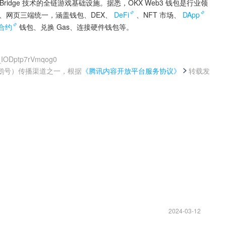
于 zkBridge 技术的全链游戏基础设施。据悉，OKX Web3 钱包是行业领
插件、网页三端统一，涵盖钱包、DEX、
DeFi
、NFT 市场、
DApp
合约
钱包、兑换 Gas、连接硬件钱包等。
W_IODptp7rVmqog0
鹅号）传播渠道之一，根据
《腾讯内容开放平台服务协议》
转载发
。
2024-03-12