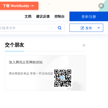
文档
建议反馈
控制台
登录/注册
案/技术大牛
发布
交个朋友
加入腾讯云官网粉丝站
蹲全网底价单品 享第一手活动信息