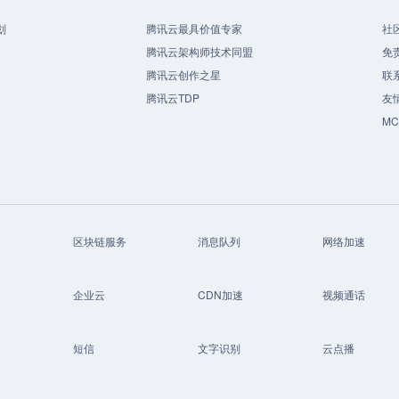
划
腾讯云最具价值专家
社
腾讯云架构师技术同盟
免
腾讯云创作之星
联
腾讯云TDP
友
M
区块链服务
消息队列
网络加速
企业云
CDN加速
视频通话
短信
文字识别
云点播