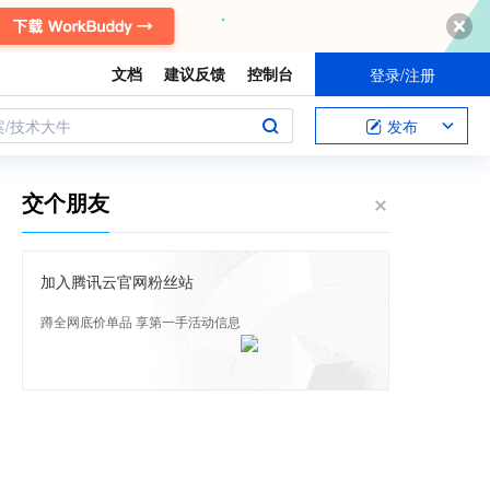
文档
建议反馈
控制台
登录/注册
案/技术大牛
发布
交个朋友
加入腾讯云官网粉丝站
蹲全网底价单品 享第一手活动信息