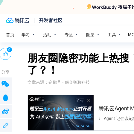
学习
活动
专区
圈层
工具
首页
M
0
朋友圈隐密功能上热搜
了？！
分享
文章来源：
企鹅号 - 躺倒鸭聊科技
广告
腾讯云Agent 
让 Agent 记