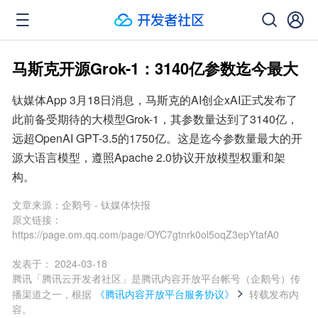
马斯克开源Grok-1：3140亿参数迄今最大
钛媒体App 3月18日消息，马斯克的AI创企xAI正式发布了
此前备受期待的大模型Grok-1，其参数量达到了3140亿，
远超OpenAI GPT-3.5的1750亿。这是迄今参数量最大的开
源大语言模型，遵照Apache 2.0协议开放模型权重和架
构。
文章来源：
企鹅号 - 钛媒体快报
原文链接：
https://page.om.qq.com/page/OYC7gtnrk0ol5oqZ3epYtafA0
发表于：
2024-03-18
腾讯「腾讯云开发者社区」是腾讯内容开放平台帐号（企鹅号）传
播渠道之一，根据
《腾讯内容开放平台服务协议》
转载发布内
容。