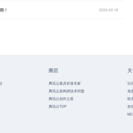
商用！
2024-03-18
圈层
关
划
腾讯云最具价值专家
社
腾讯云架构师技术同盟
免
腾讯云创作之星
联
腾讯云TDP
友
M