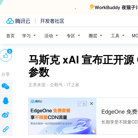
学习
活动
专区
圈层
工具
首页
M
0
马斯克 xAI 宣布正开源 G
参数
分享
文章来源：
企鹅号 - IT之家
广告
EdgeOne 
长期享受不限量CD