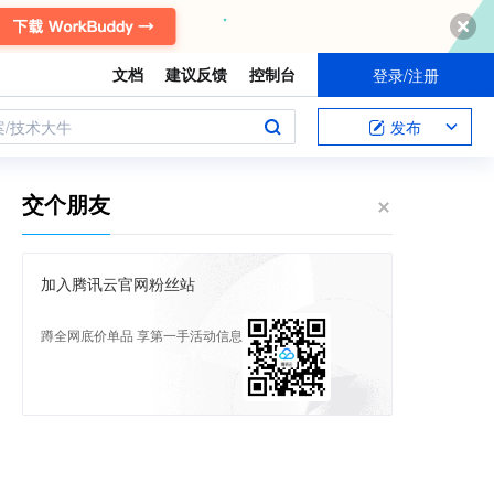
文档
建议反馈
控制台
登录/注册
案/技术大牛
发布
交个朋友
加入腾讯云官网粉丝站
蹲全网底价单品 享第一手活动信息