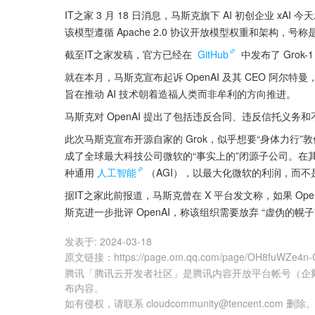
IT之家 3 月 18 日消息，马斯克旗下 AI 初创企业 xAI
该模型遵循 Apache 2.0 协议开放模型权重和架构，
截至IT之家发稿，官方已经在 
GitHub
 中发布了 Gro
就在本月，马斯克宣布起诉 OpenAI 及其 CEO 阿尔特曼
旨在推动 AI 技术朝着造福人类而非牟利的方向推进。
马斯克对 OpenAI 提出了包括违反合同、违反信托义
此次马斯克宣布开源自家的 Grok，似乎想要“身体力行”敦促 O
成了全球最大科技公司微软的“事实上的”闭源子公司。在
种通用
人工智能
（AGI），以最大化微软的利润，而不
据IT之家此前报道，马斯克曾在 X 平台发文称，如果 OpenA
斯克进一步批评 OpenAI，称该组织需要放弃 “虚伪的幌子
发表于:
2024-03-18
原文链接
：
https://page.om.qq.com/page/OH8fuWZe4
腾讯「腾讯云开发者社区」是腾讯内容开放平台帐号（企
布内容。
如有侵权，请联系 cloudcommunity@tencent.com 删除