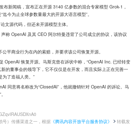
 今天发布新闻稿，宣布正在开源 3140 亿参数的混合专家模型 Grok-1，
号称是“迄今为止全球参数量最大的开源大语言模型”。
k-1 论文源代码，但还未开源模型主体。
，声称 OpenAI 及其 CEO 阿尔特曼违背了公司成立的协议，该协议
务和不公平商业行为在内的索赔，并要求该公司恢复开源。
penAI 恢复开源。马斯克曾在诉状中称，“OpenAI Inc. 已经转变
其新的董事会的领导下，它不仅仅是在开发，而且实际上正在完善一
是为了造福人类。”
I 同意将名称改为“ClosedAI”，他就撤销针对 OpenAI 的诉讼。马
”。
n-GZqvIRAUSDXnA0
鹅号）传播渠道之一，根据
《腾讯内容开放平台服务协议》
转载发
。