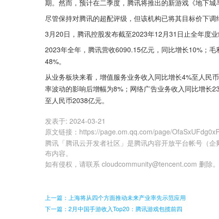
期。然而，预计在二季度，腾讯将推出的新游戏《地下城
尽管保持对腾讯的超配评级，但该机构已将其目标价下调约
3月20日，腾讯控股发布截至2023年12月31日止全年度
2023年全年，腾讯营收6090.15亿元，同比增长10%；
48%。
从业务板块来看，增值服务业务收入同比增长4%至人民币2
率波动的影响后增幅为8%；网络广告业务收入同比增长23
至人民币2038亿元。
发表于:
2024-03-21
原文链接
：
https://page.om.qq.com/page/OfaSxUFdg0
腾讯「腾讯云开发者社区」是腾讯内容开放平台帐号（企
布内容。
如有侵权，请联系 cloudcommunity@tencent.com 删除
上一篇：上海将从四个方面推动未来产业率先示范应用
下一篇：2月中国手游收入Top20：腾讯游戏包揽前四