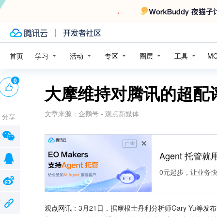
学习
活动
专区
圈层
工具
首页
M
0
大摩维持对腾讯的超配评
文章来源：
企鹅号 - 观点新媒体
分享
广告
Agent 托管就用
0元起步，让业务快速拥
观点网讯：3月21日，据摩根士丹利分析师Gary Yu