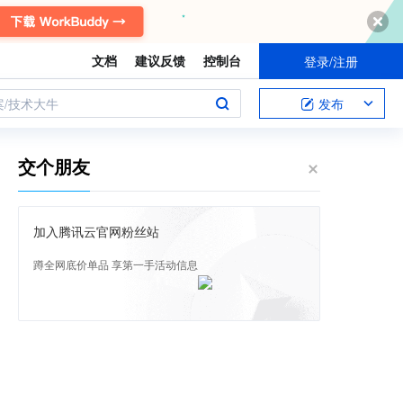
文档
建议反馈
控制台
登录/注册
案/技术大牛
发布
交个朋友
加入腾讯云官网粉丝站
蹲全网底价单品 享第一手活动信息