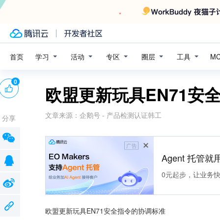
学习
活动
专区
圈层
工具
首页
M
0
欧盟更新玩具EN71安
文章来源：
企鹅号 - 产品检测认证韩工
分享
广告
Agent 托管就用
0元起步，让业务快速拥
欧盟更新玩具EN71安全指令的协调标准