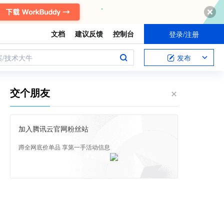
文档
建议反馈
控制台
登录/注册
案/技术大牛
发布
交个朋友
加入腾讯云官网粉丝站
蹲全网底价单品 享第一手活动信息