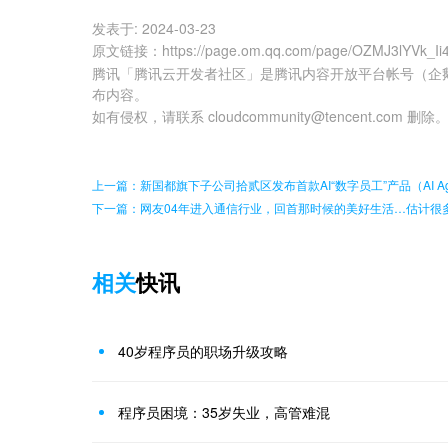
发表于:
2024-03-23
原文链接
：
https://page.om.qq.com/page/OZMJ3lYVk_I
腾讯「腾讯云开发者社区」是腾讯内容开放平台帐号（企
布内容。
如有侵权，请联系 cloudcommunity@tencent.com 删除
上一篇：新国都旗下子公司拾贰区发布首款AI“数字员工”产品（AI Ag
下一篇：网友04年进入通信行业，回首那时候的美好生活…估计很
相关
快讯
40岁程序员的职场升级攻略
程序员困境：35岁失业，高管难混