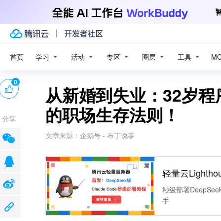
学习
活动
专区
圈层
工具
首页
M
0
从新婚到失业：32岁
的职场生存法则！
分享
文章来源：
企鹅号 - 布丁说事
广告
轻量云Lightho
秒级部署DeepSee
手