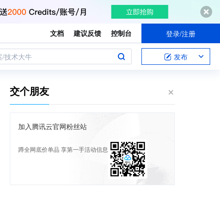
文档
建议反馈
控制台
登录/注册
案/技术大牛
发布
交个朋友
加入腾讯云官网粉丝站
蹲全网底价单品 享第一手活动信息