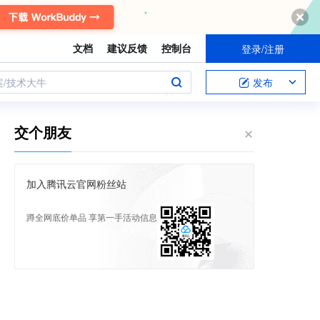
文档
建议反馈
控制台
登录/注册
案/技术大牛
发布
交个朋友
加入腾讯云官网粉丝站
蹲全网底价单品 享第一手活动信息