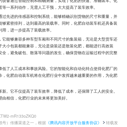
的设备通过智能控制和精确测量，实现了化肥的快速、准确装车。化
置等一系列动作，无需人工干预，大大提高了装车效率。
通过先进的传感器和控制系统，能够精确识别货物的尺寸和重量，并
能够紧密排列，达到最高的装载率。同时，化肥自动装车机还具备装
利用，进一步提高了装载效率。
，它能够兼容多种车型车厢和不同尺寸的集装箱，无论是大型货车还
于大小包装都能兼容，无论是袋装还是散装化肥，都能进行高效装
安全，避免破包、散落等问题的发生，确保货物在运输过程中的完整
降低了人工成本和事故风险。它的智能化和自动化特点使得化肥厂的
步，化肥自动装车机将在化肥行业中发挥越来越重要的作用，为化肥
革新。它不仅提高了装车效率，降低了成本，还保障了工人的安全。
理由相信，化肥行业的未来将更加美好。
OhKTW2-mR133oZKQ0
鹅号）传播渠道之一，根据
《腾讯内容开放平台服务协议》
转载发