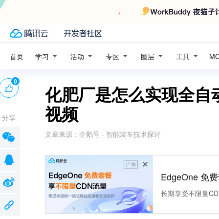
学习
活动
专区
圈层
工具
首页
M
0
化肥厂是怎么实现全自
视频
分享
文章来源：
企鹅号 - 智能装车技术探讨
广告
EdgeOne 
长期享受不限量CD