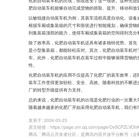
化肥自动装车机的出现，彻底改变了这一现状。这种先进
肥自动装车机能够自动完成货物的抓取、提升、移动和放
以敏锐捷自动装车机为例，其装车流程高度自动化。设备
根据车厢或集装箱的尺寸和形状进行智能规划，确保货物
到集装箱顶部的能力，使得车厢或集装箱的空间得到充分
除了效率高，化肥自动装车机还具有诸多独特优势。首先
是小型集装箱，都能轻松应对。其次，化肥自动装车机对
车。此外，化肥自动装车机在装车过程中能够保障货物的
性。
化肥自动装车机的应用不仅提高了化肥厂的装车效率，还
装车工作变得更加轻松、安全、高效。随着科技的不断进
厂的转型升级提供有力支持。
总的来说，化肥自动装车机的出现是化肥行业的一次重大
随着越来越多的化肥厂开始采用化肥自动装车机，我们有
发表于:
2024-03-23
原文链接
：
https://page.om.qq.com/page/OvSCPZLV
腾讯「腾讯云开发者社区」是腾讯内容开放平台帐号（企