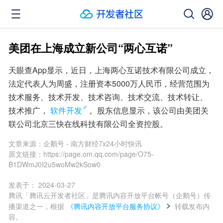
美团在上海成立新公司“两心互诺”
天眼查App显示，近日，上海两心互诺技术有限公司成立，
法定代表人为周盛，注册资本5000万人民币，经营范围为
技术服务、技术开发、技术咨询、技术交流、技术转让、
技术推广，
软件开发
。股东信息显示，该公司由美团关
联公司北京三快在线科技有限公司全资控股。
文章来源：
企鹅号 - 南方财经7x24小时快讯
原文链接：
https://page.om.qq.com/page/O75-
B1DWmJ0I2u5woMw2kSow0
发表于：
2024-03-27
腾讯「腾讯云开发者社区」是腾讯内容开放平台帐号（企鹅号）传
播渠道之一，根据
《腾讯内容开放平台服务协议》
转载发布内
容。