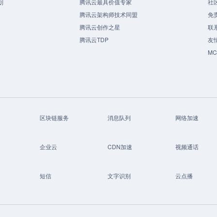
划
腾讯云最具价值专家
社
腾讯云架构师技术同盟
免
腾讯云创作之星
联
腾讯云TDP
友
M
区块链服务
消息队列
网络加速
企业云
CDN加速
视频通话
短信
文字识别
云点播