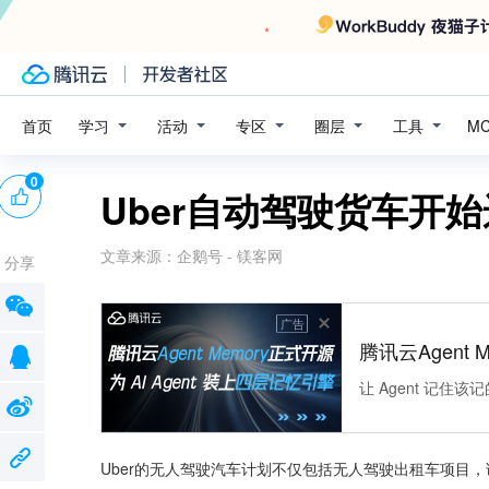
学习
活动
专区
圈层
工具
首页
M
0
Uber自动驾驶货车开
文章来源：
企鹅号 - 镁客网
分享
广告
腾讯云Agent 
让 Agent 记
Uber的无人驾驶汽车计划不仅包括无人驾驶出租车项目