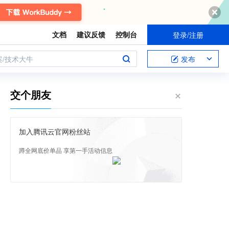
文档
建议反馈
控制台
登录/注册
案/技术大牛
发布
交个朋友
加入腾讯云官网粉丝站
蹲全网底价单品 享第一手活动信息