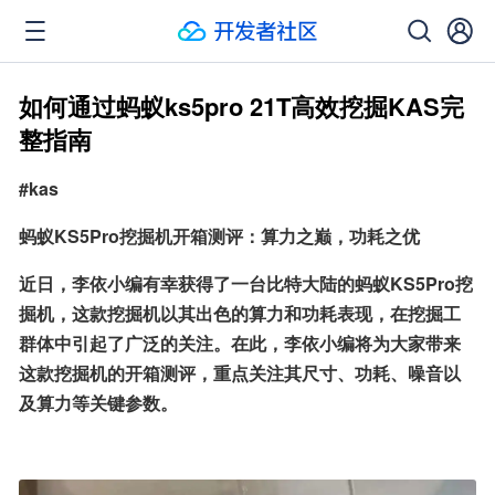
如何通过蚂蚁ks5pro 21T高效挖掘KAS完
整指南
#kas
蚂蚁KS5Pro挖掘机开箱测评：算力之巅，功耗之优
近日，李依小编有幸获得了一台比特大陆的蚂蚁KS5Pro挖
掘机，这款挖掘机以其出色的算力和功耗表现，在挖掘工
群体中引起了广泛的关注。在此，李依小编将为大家带来
这款挖掘机的开箱测评，重点关注其尺寸、功耗、噪音以
及算力等关键参数。