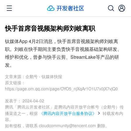
快手首席音视频架构师刘岐离职
钛媒体App 4月2日消息，快手首席音视频架构师刘岐离
职。刘岐在快手期间主要负责快手音视频基础架构研发、
维护和优化，曾参与快手云剪、StreamLake等产品的研
发。
文章来源：
企鹅号 - 钛媒体快报
原文链接：
https://page.om.qq.com/page/OYO5_njXqAr1O1U7x0jX7vjQ0
发表于：
2024-04-02
腾讯「腾讯云开发者社区」是腾讯内容开放平台帐号（企鹅号）传
播渠道之一，根据
《腾讯内容开放平台服务协议》
转载发布内
容。
如有侵权，请联系 cloudcommunity@tencent.com 删除。