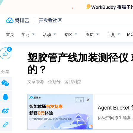
学习
活动
专区
圈层
工具
首页
M
0
塑胶管产线加装测径仪 
的？
分享
文章来源：
企鹅号 - 蓝鹏测控
广告
Agent Buck
亿级空间原生隔离