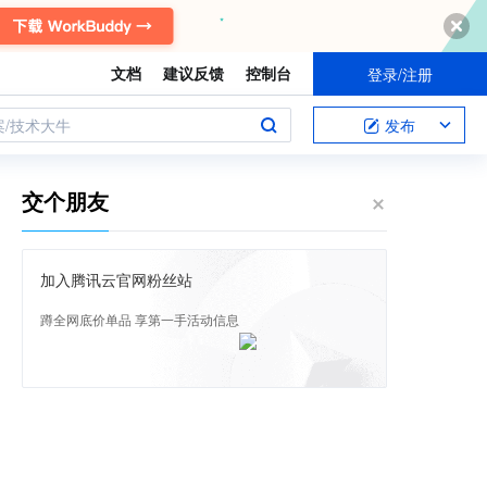
文档
建议反馈
控制台
登录/注册
案/技术大牛
发布
交个朋友
加入腾讯云官网粉丝站
蹲全网底价单品 享第一手活动信息