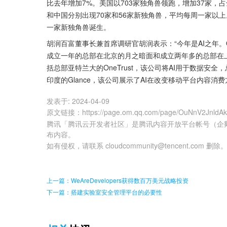
比去年增加7%。美国以703家独角兽领跑，增加37家，占
和中国分别出现70家和56家新独角兽，平均每周一家以上
一家新独角兽诞生。
胡润百富董事长兼首席调研官胡润表示：“今年是AI之年。O
成立一年的总部在北京的月之暗面和成立两年多的总部在上
括总部亚特兰大的OneTrust，该公司将AI用于数据安全
印度的Glance，该公司展示了AI在改变移动平台内容消费
发表于:
2024-04-09
原文链接
：
https://page.om.qq.com/page/OuNnV2Jnld
腾讯「腾讯云开发者社区」是腾讯内容开放平台帐号（企
布内容。
如有侵权，请联系 cloudcommunity@tencent.com 删除
上一篇：WeAreDevelopers获得数百万美元战略投资
下一篇：搭建实验室安全管理平台的必要性