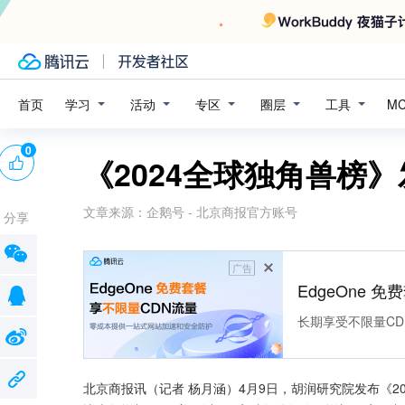
学习
活动
专区
圈层
工具
首页
M
0
《2024全球独角兽榜
文章来源：
企鹅号 - 北京商报官方账号
分享
广告
EdgeOne 
长期享受不限量CD
北京商报讯（记者 杨月涵）4月9日，胡润研究院发布《2