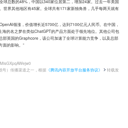
全球总数的48%，中国以340家位居第二，增加24家。过去一年美国
。世界其他地区有45家。全球共有171家新独角兽，几乎每两天就有
penAI领涨，价值增长近5700亿，达到7100亿元人民币。在中国，
海的名之梦在类似ChatGPT的产品方面处于领先地位。其他公司包
，总部英国的Graphcore，该公司加速了全球计算能力竞争，以及总部
方面的影响。”
AkMisGXpqAWejw0
鹅号）传播渠道之一，根据
《腾讯内容开放平台服务协议》
转载发
。