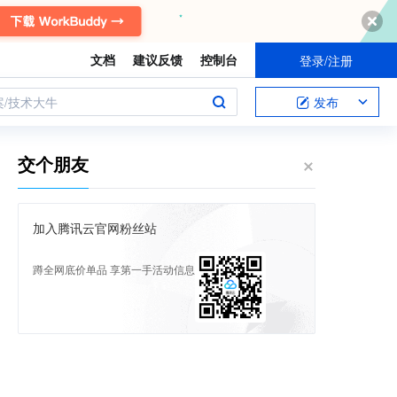
文档
建议反馈
控制台
登录/注册
案/技术大牛
发布
交个朋友
加入腾讯云官网粉丝站
蹲全网底价单品 享第一手活动信息