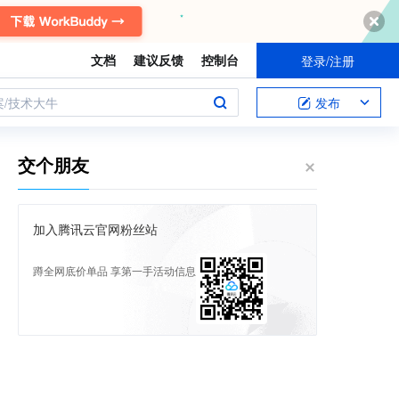
文档
建议反馈
控制台
登录/注册
案/技术大牛
发布
交个朋友
加入腾讯云官网粉丝站
蹲全网底价单品 享第一手活动信息