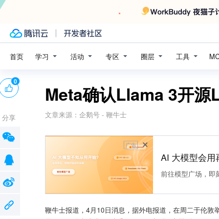
学习
活动
专区
圈层
工具
首页
M
0
Meta确认Llama 3
文章来源：
企鹅号 - 鞭牛士
分享
广告
AI 大模型会用
前往模型广场，即
鞭牛士报道，4月10日消息，据外电报道，在周二于伦敦举行的