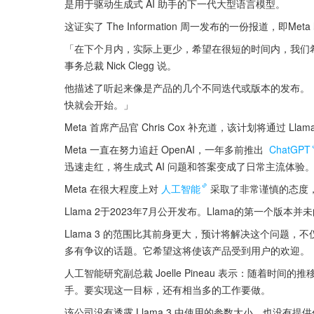
是用于驱动生成式 AI 助手的下一代大型语言模型。
这证实了 The Information 周一发布的一份报道，即Me
「在下个月内，实际上更少，希望在很短的时间内，我们希望开
事务总裁 Nick Clegg 说。
他描述了听起来像是产品的几个不同迭代或版本的发布。
快就会开始。」
Meta 首席产品官 Chris Cox 补充道，该计划将通过 Lla
Meta 一直在努力追赶 OpenAI，一年多前推出 
ChatGPT
迅速走红，将生成式 AI 问题和答案变成了日常主流体验
Meta 在很大程度上对
人工智能
采取了非常谨慎的态度，
Llama 2于2023年7月公开发布。Llama的第一个版
Llama 3 的范围比其前身更大，预计将解决这个问题
多有争议的话题。它希望这将使该产品受到用户的欢迎。
人工智能研究副总裁 Joelle Pineau 表示：随着时间的推
手。要实现这一目标，还有相当多的工作要做。
该公司没有透露 Llama 3 中使用的参数大小，也没有提