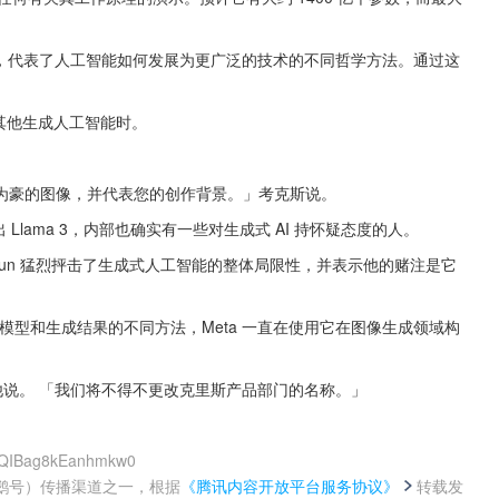
品构建，代表了人工智能如何发展为更广泛的技术的不同哲学方法。通过这
的其他生成人工智能时。
为豪的图像，并代表您的创作背景。」考克斯说。
Llama 3，内部也确实有一些对生成式 AI 持怀疑态度的人。
LeCun 猛烈抨击了生成式人工智能的整体局限性，并表示他的赌注是它
模型和生成结果的不同方法，Meta 一直在使用它在图像生成领域构
他说。 「我们将不得不更改克里斯产品部门的名称。」
_QIBag8kEanhmkw0
鹅号）传播渠道之一，根据
《腾讯内容开放平台服务协议》
转载发