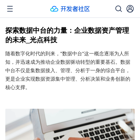
探索数据中台的力量：企业数据资产管理
的未来_光点科技
随着数字化时代的到来，"数据中台"这一概念逐渐为人所
知，并迅速成为推动企业数据驱动转型的重要基石。数据
中台不仅是集数据接入、管理、分析于一身的综合平台，
更是企业实现数据资源集中管理、分析决策和业务创新的
核心支撑。