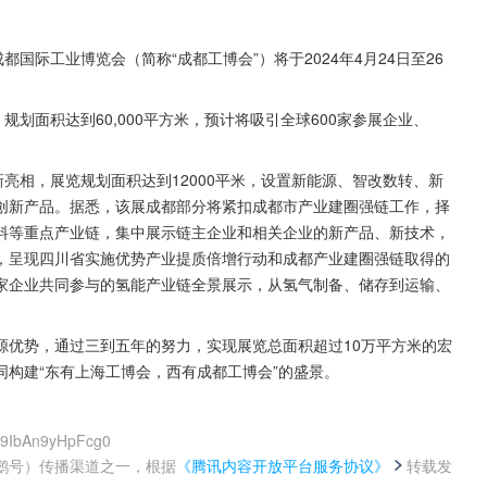
国际工业博览会（简称“成都工博会”）将于2024年4月24日至26
划面积达到60,000平方米，预计将吸引全球600家参展企业、
亮相，展览规划面积达到12000平米，设置新能源、智改数转、新
创新产品。据悉，该展成都部分将紧扣成都市产业建圈强链工作，择
料等重点产业链，集中展示链主企业和相关企业的新产品、新技术，
，呈现四川省实施优势产业提质倍增行动和成都产业建圈强链取得的
家企业共同参与的氢能产业链全景展示，从氢气制备、储存到运输、
源优势，通过三到五年的努力，实现展览总面积超过10万平方米的宏
构建“东有上海工博会，西有成都工博会”的盛景。
-9IbAn9yHpFcg0
鹅号）传播渠道之一，根据
《腾讯内容开放平台服务协议》
转载发