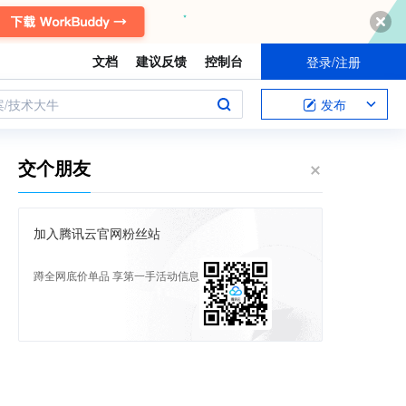
文档
建议反馈
控制台
登录/注册
案/技术大牛
发布
交个朋友
加入腾讯云官网粉丝站
蹲全网底价单品 享第一手活动信息