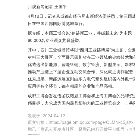
川观新闻记者 王国平
4月12日，记者从成都市经信局市新经济委获悉，第三届成都
日在中国西部国际博览城举行。
据介绍，本届工博会以“创链新工业，共碳新未来”为主题，规
60,000名专业观众共襄盛举。
其中，四川工业链博馆将以“四川工业链博展”为主题，全新
材料三大展区，全面展示四川省在工业领域的尖端技术和
优遴选出新能源、智能终端、数字经济、新型显示、新材
推动产业链上下游企业互动交流合作、深化就近协作配套
优秀成果。新能源展区则由东方电气牵头组织省内外数十
应用等各个环节，都有相应的企业和产品亮相。
成都工博会旨在借鉴汉诺威工博会和上海工博会的品牌资
伟目标，力求成为国内最具影响力的工业博览会之一，共同
发表于:
2024-04-12
原文链接
：
https://page.om.qq.com/page/OLMNkcSjaXx
腾讯「腾讯云开发者社区」是腾讯内容开放平台帐号（企