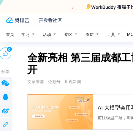
学习
活动
专区
圈层
工具
首页
M
0
全新亮相 第三届成都工
开
分享
文章来源：
企鹅号 - 川观新闻
广告
AI 大模型会用
前往模型广场，即