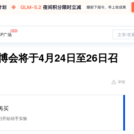
CP广场
文章/答
博会将于4月24日至26日召
举报
再买
刻开始动手实验