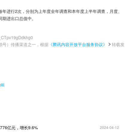
每年进行2次，分别为上年度全年调查和本年度上半年调查，月度、
同期进出口总值中。
K_CTpv19gDdkhg0
鹅号）传播渠道之一，根据
《腾讯内容开放平台服务协议》
转载发
。
功能
6亿元，增长9.6%
2024-04-12