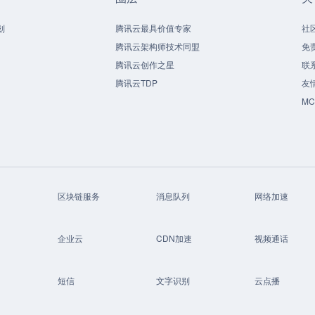
划
腾讯云最具价值专家
社
腾讯云架构师技术同盟
免
腾讯云创作之星
联
腾讯云TDP
友
M
区块链服务
消息队列
网络加速
企业云
CDN加速
视频通话
短信
文字识别
云点播