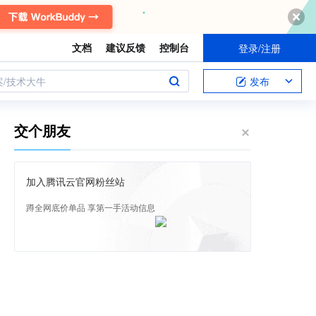
文档
建议反馈
控制台
登录/注册
案/技术大牛
发布
交个朋友
加入腾讯云官网粉丝站
蹲全网底价单品 享第一手活动信息