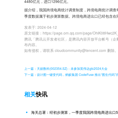
4480亿元，进口1296亿元。
据介绍，我国跨境电商统计调查制度，跨境电商统计调查
季度数据属于初步测算数据。跨境电商进出口已经包含在
发表于:
2024-04-12
原文链接
：
https://page.om.qq.com/page/OhiK08Hwc2
腾讯「腾讯云开发者社区」是腾讯内容开放平台帐号（企
布内容。
如有侵权，请联系 cloudcommunity@tencent.com 删除
上一篇：天娱数科(002354.SZ)：未参加英伟达gtc2024大会
下一篇：设计图一键变代码，蚂蚁集团 CodeFuse 推出“图生代码”
相关
快讯
海关总署：经初步测算，一季度我国跨境电商进出口577