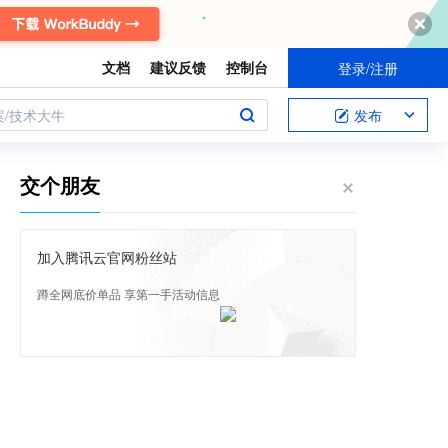
文档
建议反馈
控制台
登录/注册
案/技术大牛
发布
交个朋友
加入腾讯云官网粉丝站
蹲全网底价单品 享第一手活动信息