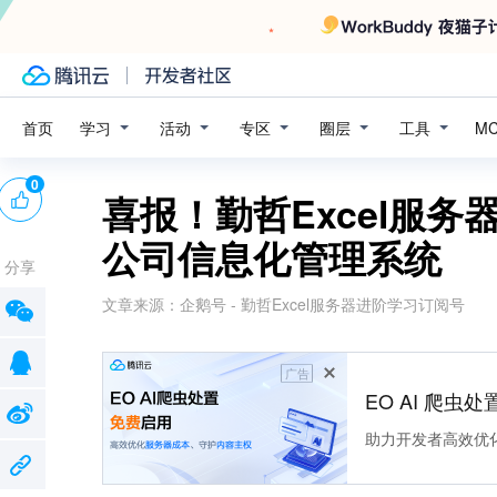
学习
活动
专区
圈层
工具
首页
M
0
喜报！勤哲Excel服
公司信息化管理系统
分享
文章来源：
企鹅号 - 勤哲Excel服务器进阶学习订阅号
广告
EO AI 爬虫
助力开发者高效优