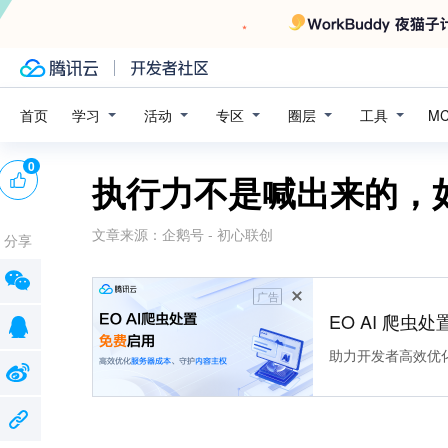
学习
活动
专区
圈层
工具
首页
M
0
执行力不是喊出来的，
文章来源：
企鹅号 - 初心联创
分享
广告
EO AI 爬虫
助力开发者高效优