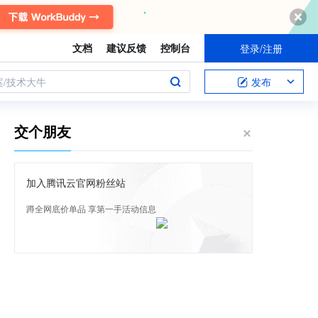
文档
建议反馈
控制台
登录/注册
案/技术大牛
发布
交个朋友
加入腾讯云官网粉丝站
蹲全网底价单品 享第一手活动信息