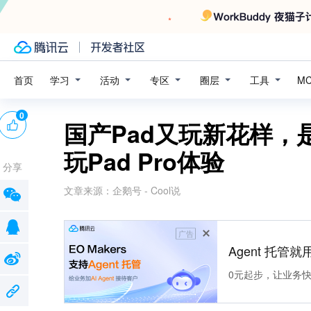
学习
活动
专区
圈层
工具
首页
M
0
国产Pad又玩新花样，
玩Pad Pro体验
分享
文章来源：
企鹅号 - Cool说
广告
Agent 托管就用
0元起步，让业务快速拥