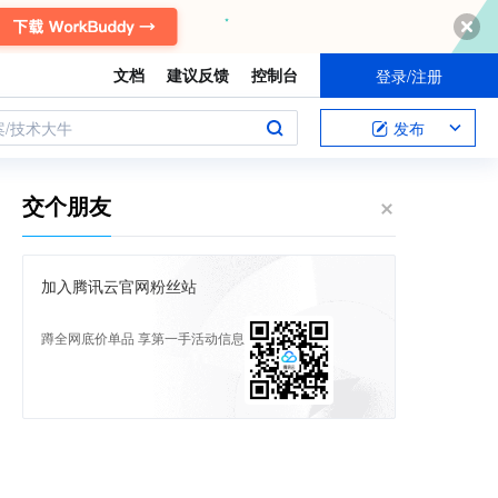
文档
建议反馈
控制台
登录/注册
案/技术大牛
发布
交个朋友
加入腾讯云官网粉丝站
蹲全网底价单品 享第一手活动信息