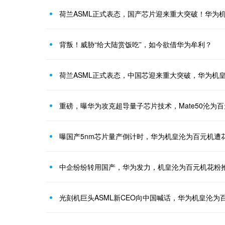
荷兰ASML正式表态，国产芯片迎来重大突破！华为
背叛！威胁“给大陆赏饭吃”，如今欲借华为牟利？
荷兰ASML正式表态，中国芯迎来重大突破，华为机
重磅，曝华为攻克超导量子芯片技术，Mate50沦为
曝国产5nm芯片量产倒计时，华为机皇沦为百元机遭
中企纷纷转用国产，华为发力，机皇沦为百元机花粉
光刻机巨头ASML新CEO向中国喊话，华为机皇沦为