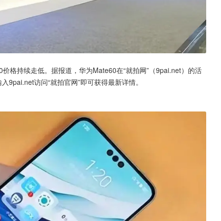
价格持续走低。据报道，华为Mate60在“就拍网”（9pai.net）的活
pai.net访问“就拍官网”即可获得最新详情。