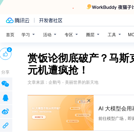
学习
活动
专区
圈层
工具
首页
M
0
赏饭论彻底破产？马斯
元机遭疯抢！
分享
文章来源：
企鹅号 - 美丽世界的新天地
广告
AI 大模型会用
前往模型广场，即