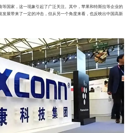
南等国家，这一现象引起了广泛关注。其中，苹果和特斯拉等企业的
技发展带来了一定的冲击，但从另一个角度来看，也反映出中国高新