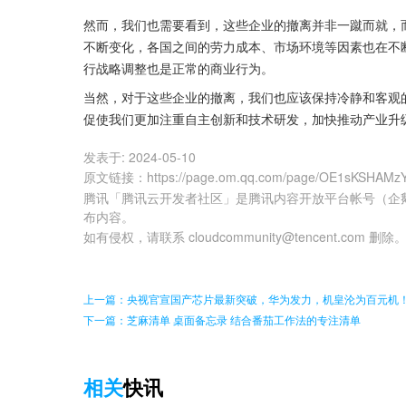
然而，我们也需要看到，这些企业的撤离并非一蹴而就，
不断变化，各国之间的劳力成本、市场环境等因素也在不
行战略调整也是正常的商业行为。
当然，对于这些企业的撤离，我们也应该保持冷静和客观
促使我们更加注重自主创新和技术研发，加快推动产业升
发表于:
2024-05-10
原文链接
：
https://page.om.qq.com/page/OE1sKSHAM
腾讯「腾讯云开发者社区」是腾讯内容开放平台帐号（企
布内容。
如有侵权，请联系 cloudcommunity@tencent.com 删除
上一篇：央视官宣国产芯片最新突破，华为发力，机皇沦为百元机
下一篇：芝麻清单 桌面备忘录 结合番茄工作法的专注清单
相关
快讯