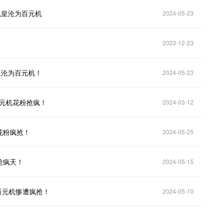
机皇沦为百元机
2024-05-23
2023-12-23
皇沦为百元机！
2024-05-23
百元机花粉抢疯！
2024-03-12
花粉疯抢！
2024-05-25
抢疯天！
2024-05-15
百元机惨遭疯抢！
2024-05-10