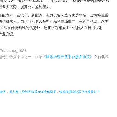
机器人和人工智能产业基地项目，用以加快人工智能产学研合作研发和
造业务优势，提升公司盈利能力。
智能表示，在汽车、新能源、电力设备制造等优势领域，公司将注重
协作机器人、自学习机器人等新产品的市场推广，完善产品线，逐步
了加深在传统领域的优势外，还将不断拓展工业机器人在日用快消
产业升级。
0?refer=cp_1026
鹅号）传播渠道之一，根据
《腾讯内容开放平台服务协议》
转载发
。
改验收，果儿网汇贷等民营系好评榜单刷屏，敏感期哪些皖军平台被看好？