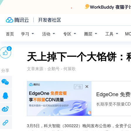
学习
活动
专区
圈层
工具
首页
M
0
天上掉下一个大馅饼：科
文章来源：
企鹅号 - 何展歌
分享
广告
EdgeOne 
长期享受不限量CD
3月5日，科大智能（300222）晚间发布公告称，全资