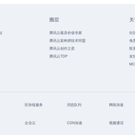
圈层
关
划
腾讯云最具价值专家
社
腾讯云架构师技术同盟
免
腾讯云创作之星
联
腾讯云TDP
友
M
区块链服务
消息队列
网络加速
企业云
CDN加速
视频通话