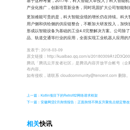
基于这种考量，2017年，科大智能大举投入了科大智能
产业化推广，创新培育新业务，同时巩固扩大公司智能制
更加难能可贵的是，科大智能业绩的增长仍在持续。科大
用户侧和供给侧的供应链整合，不断加大研发投入，加快
形成以智能设备为基础的工业4.0完整解决方案。公司除
品、轨道交通等行业的应用，全面实现工业机器人应用的
发表于:
2018-03-09
原文链接
：
http://kuaibao.qq.com/s/20180309A12D3Q0
腾讯「腾讯云开发者社区」是腾讯内容开放平台帐号（企
布内容。
如有侵权，请联系 cloudcommunity@tencent.com 删除
上一篇：Kotlin项目下的Retrofit2网络请求框架
下一篇：安徽网贷2月舆情报告：正面舆情不降反升聚焦点锁定整
相关
快讯