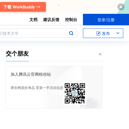
文档
建议反馈
控制台
登录/注册
案/技术大牛
发布
交个朋友
加入腾讯云官网粉丝站
蹲全网底价单品 享第一手活动信息