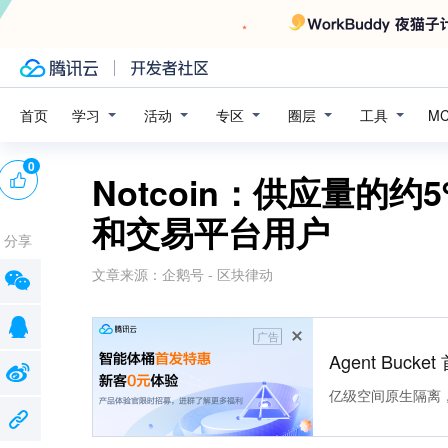
学习
活动
专区
圈层
工具
首页
M
0
Notcoin：供应量的
和交易平台用户
分享
文章来源：
企鹅号 - 区块律动
广告
Agent Buck
亿级空间原生隔离