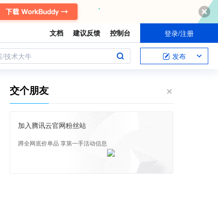
文档
建议反馈
控制台
登录/注册
案/技术大牛
发布
交个朋友
加入腾讯云官网粉丝站
蹲全网底价单品 享第一手活动信息