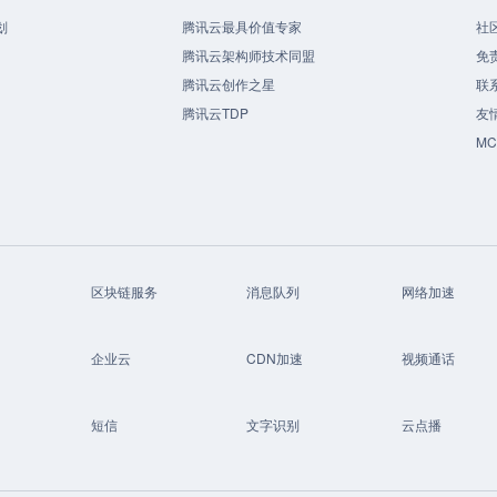
划
腾讯云最具价值专家
社
腾讯云架构师技术同盟
免
腾讯云创作之星
联
腾讯云TDP
友
M
区块链服务
消息队列
网络加速
企业云
CDN加速
视频通话
短信
文字识别
云点播