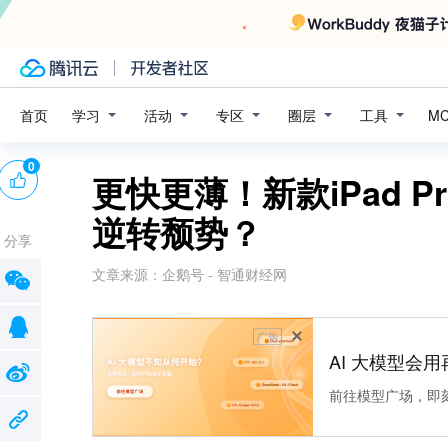
学习
活动
专区
圈层
工具
首页
M
0
更快更薄！新款iPad Pr
逆转颓势？
分享
文章来源：
企鹅号 - 智通财经网
广告
AI 大模型会用
前往模型广场，即