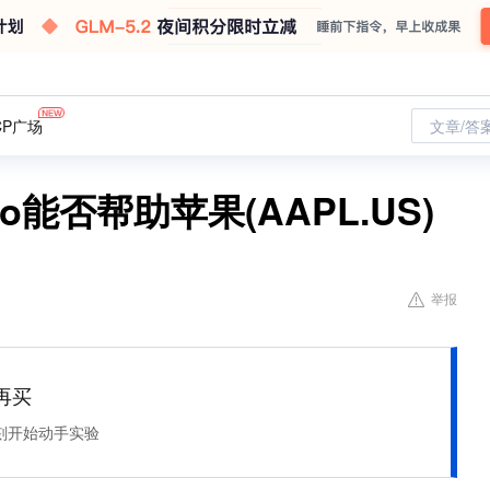
CP广场
文章/答
o能否帮助苹果(AAPL.US)
举报
再买
刻开始动手实验