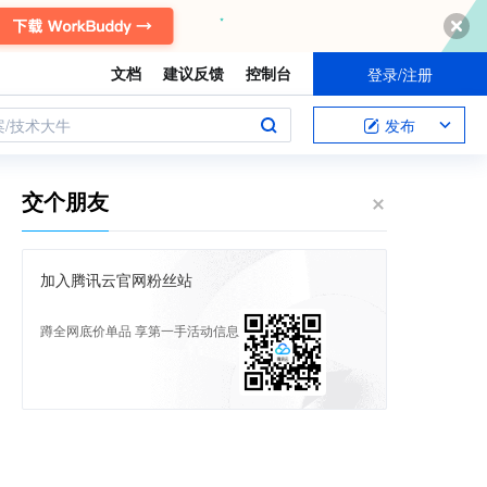
文档
建议反馈
控制台
登录/注册
案/技术大牛
发布
交个朋友
加入腾讯云官网粉丝站
蹲全网底价单品 享第一手活动信息