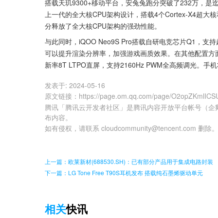
搭载天玑9300+移动平台，安兔兔跑分突破了232万，是
上一代的全大核CPU架构设计，搭载4个Cortex-X4超大核和
分释放了全大核CPU架构的强劲性能。
与此同时，iQOO Neo9S Pro搭载自研电竞芯片Q
可以提升渲染分辨率，加强游戏画质效果。在其他配置方面，iQOO
新率8T LTPO直屏，支持2160Hz PWM全高频调光。手
发表于:
2024-05-16
原文链接
：
https://page.om.qq.com/page/O2opZKmlIC
腾讯「腾讯云开发者社区」是腾讯内容开放平台帐号（企
布内容。
如有侵权，请联系 cloudcommunity@tencent.com 删除
上一篇：欧莱新材(688530.SH)：已有部分产品用于集成电路封装
下一篇：LG Tone Free T90S耳机发布 搭载纯石墨烯驱动单元
相关
快讯