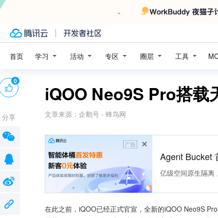
学习
活动
专区
圈层
工具
首页
M
0
iQOO Neo9S Pro搭
文章来源：
企鹅号 - 蜂鸟网
分享
广告
Agent Buck
亿级空间原生隔离
在此之前，iQOO已经正式官宣，全新的iQOO Neo9S Pro