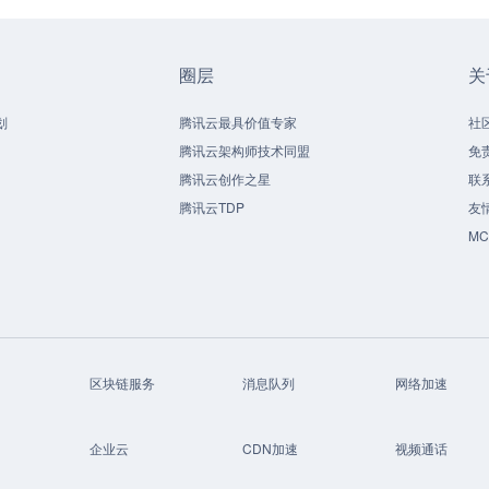
圈层
关
划
腾讯云最具价值专家
社
腾讯云架构师技术同盟
免
腾讯云创作之星
联
腾讯云TDP
友
M
区块链服务
消息队列
网络加速
企业云
CDN加速
视频通话