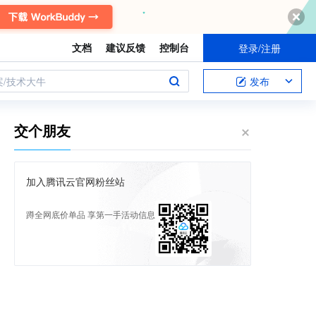
文档
建议反馈
控制台
登录/注册
案/技术大牛
发布
交个朋友
加入腾讯云官网粉丝站
蹲全网底价单品 享第一手活动信息