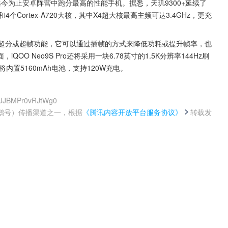
迄今为止安卓阵营中跑分最高的性能手机。据悉，天玑9300+延续了
4个Cortex-A720大核，其中X4超大核最高主频可达3.4GHz，更充
1，支持超分或超帧功能，它可以通过插帧的方式来降低功耗或提升帧率，也
 Neo9S Pro还将采用一块6.78英寸的1.5K分辨率144Hz刷
机将内置5160mAh电池，支持120W充电。
SUJBMPr0vRJtWg0
鹅号）传播渠道之一，根据
《腾讯内容开放平台服务协议》
转载发
。