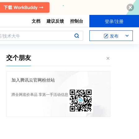
文档
建议反馈
控制台
登录/注册
案/技术大牛
发布
交个朋友
加入腾讯云官网粉丝站
蹲全网底价单品 享第一手活动信息