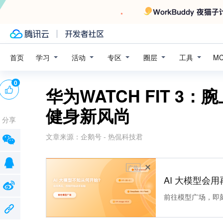
学习
活动
专区
圈层
工具
首页
M
0
华为WATCH FIT 3
健身新风尚
分享
文章来源：
企鹅号 - 热侃科技君
广告
AI 大模型会用
前往模型广场，即