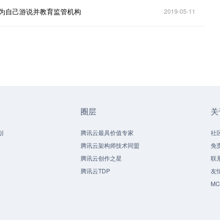
好地为自己游说并教育监管机构
2019-05-11
圈层
关
划
腾讯云最具价值专家
社
腾讯云架构师技术同盟
免
腾讯云创作之星
联
腾讯云TDP
友
M