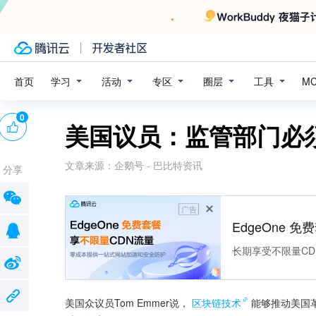
学习
活动
专区
圈层
工具
首页
M
0
美国议员：监管部门必
文章来源：
企鹅号 - 巴比特资讯
分享
广告
EdgeOne 
长期享受不限量CD
美国众议员Tom Emmer说，
区块链技术
能够推动美国