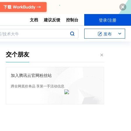
文档
建议反馈
控制台
登录/注册
案/技术大牛
发布
交个朋友
加入腾讯云官网粉丝站
蹲全网底价单品 享第一手活动信息