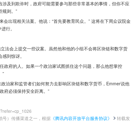
当涉及到欺诈时，政府可能需要参与那些非常基本的事情，但你不应
些规则。”
来会出现相关法案。他说：“首先要教育民众。” 这将在下周众议院金
中进行。
始的立法会上提交一些议案。虽然他和他的小组不会将区块链和数字货
会感到惊讶。
信任政府的人。如果一个政治家试图抓住这个问题，那么他想掌控
”
来政治家和监管者们如何努力去影响区块链和数字货币，Emmer说他
政府必须保持安全距离。”
0?refer=cp_1026
鹅号）传播渠道之一，根据
《腾讯内容开放平台服务协议》
转载发
。