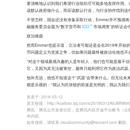
要清晰地认识到我们希望行业组织尽可能多地发挥作用。
该默认政府做什么，而应该默认行业，与行业协作找到这
不管怎样，国会还没有准备采取行动，Emmer并不预感将
融服务委员会题为“数字货币和
ICO
市场调查”的听证会
政治难题
然而Emmer也提示道，立法者可能还是会在2019年开
币问题定义为党派之争，但如果问题最终被政治化他也不
“对这个领域最感兴趣的人是年轻人，他们也可能是最不
它，又因为其无法被掌控，最终只能利用它作为政治武器。
他补充说，他也不知道这个“武器”会带来什么。但无论未
都是乐观的：“我认为区块链的前途是光明的，我认为我们
发表于:
2018-03-12
原文链接
：
http://kuaibao.qq.com/s/20180312A0JMN80
腾讯「腾讯云开发者社区」是腾讯内容开放平台帐号（企
布内容。
如有侵权，请联系 cloudcommunity@tencent.com 删除