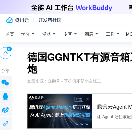
学习
活动
专区
圈层
工具
首页
M
0
德国GGNTKT有源音箱系
炮
分享
文章来源：
企鹅号 - 耳机俱乐部小白版主
广告
腾讯云Agent 
让 Agent 记