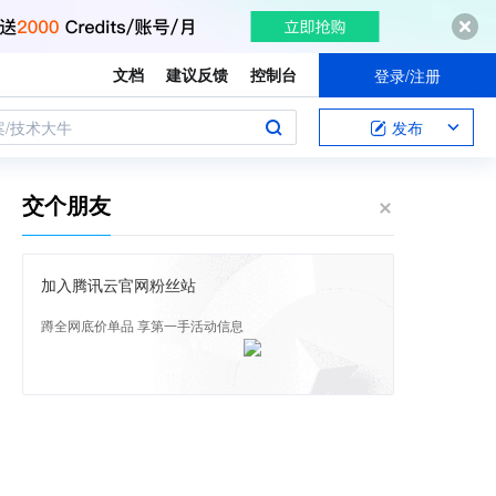
文档
建议反馈
控制台
登录/注册
案/技术大牛
发布
交个朋友
加入腾讯云官网粉丝站
蹲全网底价单品 享第一手活动信息