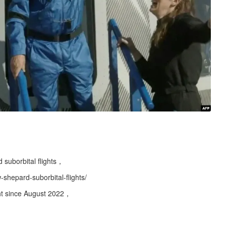
suborbital flights，
shepard-suborbital-flights/
ht since August 2022，