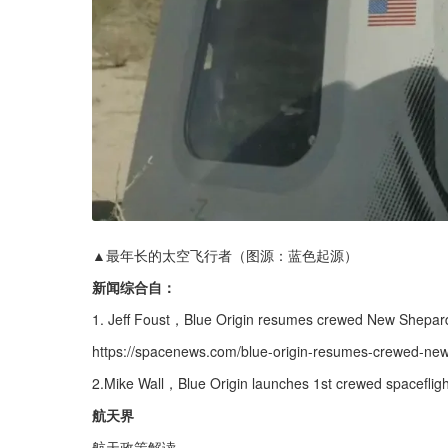
▲最年长的太空飞行者（图源：蓝色起源）
新闻综合自：
1. Jeff Foust，Blue Origin resumes crewed New Shepard 
https://spacenews.com/blue-origin-resumes-crewed-new-
2.Mike Wall，Blue Origin launches 1st crewed spaceflig
航天界
航天政策解读