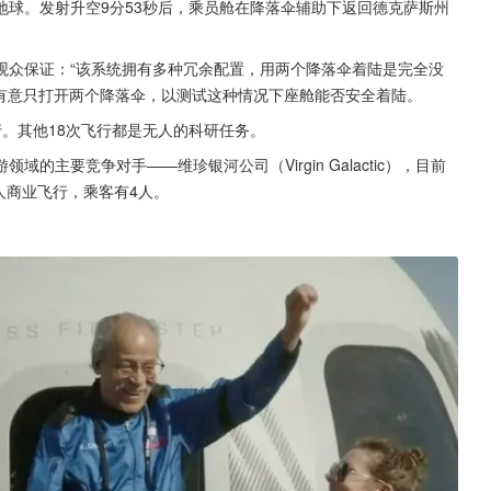
球。发射升空9分53秒后，乘员舱在降落伞辅助下返回德克萨斯州
观众保证：“该系统拥有多种冗余配置，用两个降落伞着陆是完全没
时有意只打开两个降落伞，以测试这种情况下座舱能否安全着陆。
飞行。其他18次飞行都是无人的科研任务。
主要竞争对手——维珍银河公司（Virgin Galactic），目前
人商业飞行，乘客有4人。