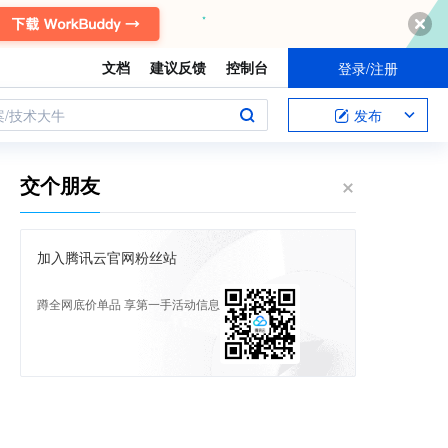
文档
建议反馈
控制台
登录/注册
案/技术大牛
发布
交个朋友
加入腾讯云官网粉丝站
蹲全网底价单品 享第一手活动信息