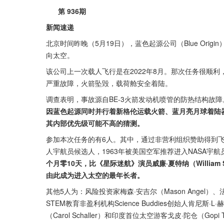
     第 936期
新闻速递
北京时间昨晚（5月19日），蓝色起源公司（Blue Ori
向太空。
该公司上一次载人飞行是在2022年8月。那次任务很顺利，
严重故障，火箭坠毁，载荷舱安全着陆。
调查表明，事故源自BE-3火箭发动机喷管的防热结构故
因蓝色起源同时并行着新格伦运载火箭、蓝月亮月球着陆
其内部优先级可能不高的猜测。
参加本次任务的有6人。其中，通过非营利组织赞助得到飞行机
人宇航员候选人，1963年被美国空军推荐进入NASA宇
个月零10天，比《星际迷航》演员威廉·夏特纳（William
由此成为进入太空的最年长者。
其他5人为：风险投资家梅森·安吉尔（Mason Angel）、法
STEM教育非盈利机构Science Buddies创始人肯尼斯·L
（Carol Schaller）和印度首位太空游客戈皮·陀仓（Go