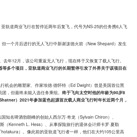
gin）亚轨道商业飞行在暂停近两年后复飞，代号为NS-25的任务携6人飞
但一个月后进行的无人飞行中新谢泼德火箭（New Shepard）发生
障。去年12月，该公司重返无人飞行，现在终于又恢复了载人飞行。
器等多个项目，亚轨道商业飞行的长期暂停引发了外界关于该项目在
会的雕塑家、作家埃德·德怀特（Ed Dwight）曾是美国首位黑
航员团，但最终未能入选任务乘组。
终于飞向太空时他的年龄为90岁8
 Shatner）2021年参加蓝色起源首次载人商业飞行时年长近两个月，
国知名啤酒勃朗峰的创始人西尔万·奇龙（Sylvain Chiron）、
·赫斯（Kenneth L. Hess）、从事探险旅行的退休会计师卡罗·夏勒
pi Thotakura）。像此前的亚轨道飞行者一样，他们在大约105公里高