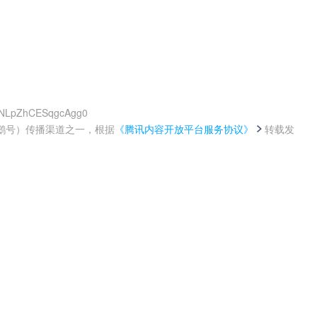
1MNLpZhCESqgcAgg0
鹅号）传播渠道之一，根据
《腾讯内容开放平台服务协议》
转载发
。