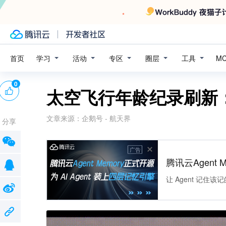
学习
活动
专区
圈层
工具
首页
M
0
太空飞行年龄纪录刷新：
文章来源：
企鹅号 - 航天界
分享
广告
腾讯云Agent 
让 Agent 记