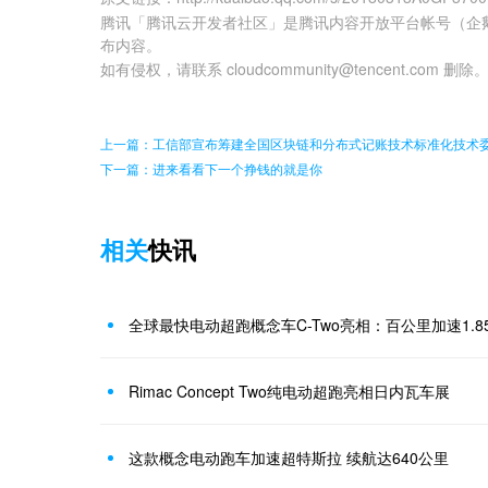
腾讯「腾讯云开发者社区」是腾讯内容开放平台帐号（企
布内容。
如有侵权，请联系 cloudcommunity@tencent.com 删除
上一篇：工信部宣布筹建全国区块链和分布式记账技术标准化技术
下一篇：进来看看下一个挣钱的就是你
相关
快讯
全球最快电动超跑概念车C-Two亮相：百公里加速1.8
Rimac Concept Two纯电动超跑亮相日内瓦车展
这款概念电动跑车加速超特斯拉 续航达640公里