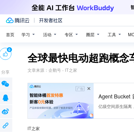
学习
活动
专区
圈层
工具
首页
M
0
全球最快电动超跑概念车
文章来源：
企鹅号 - IT之家
分享
广告
Agent Buck
亿级空间原生隔离
IT之家