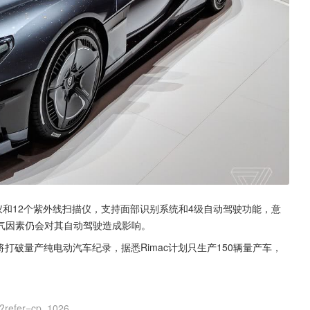
仪和12个紫外线扫描仪，支持面部识别系统和4级自动驾驶功能，意
气因素仍会对其自动驾驶造成影响。
能将打破量产纯电动汽车纪录，据悉Rimac计划只生产150辆量产车，
?refer=cp_1026