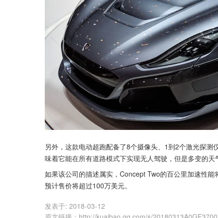
另外，这款电动超跑配备了8个摄像头、1到2个激光探测
味着它能在所有道路模式下实现无人驾驶，但是多变的天
如果该公司的描述属实，Concept Two的百公里加速性
预计售价将超过100万美元。
发表于:
2018-03-12
原文链接
：
http://kuaibao.qq.com/s/20180313A0GF3700