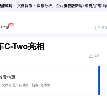
CP广场
文章/答
C-Two亮相
举报
et 首发特惠
，文件管理开箱即用，新客0元体验！