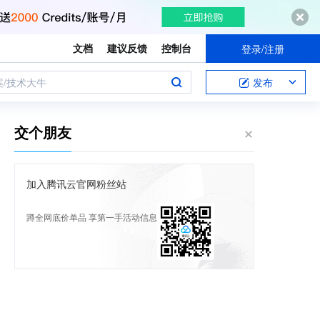
文档
建议反馈
控制台
登录/注册
案/技术大牛
发布
交个朋友
加入腾讯云官网粉丝站
蹲全网底价单品 享第一手活动信息