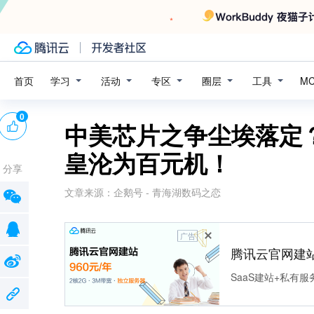
学习
活动
专区
圈层
工具
首页
M
0
中美芯片之争尘埃落定
皇沦为百元机！
分享
文章来源：
企鹅号 - 青海湖数码之恋
广告
腾讯云官网建
SaaS建站+私有