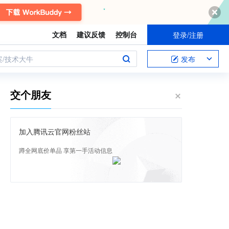
文档
建议反馈
控制台
登录/注册
案/技术大牛
发布
交个朋友
加入腾讯云官网粉丝站
蹲全网底价单品 享第一手活动信息