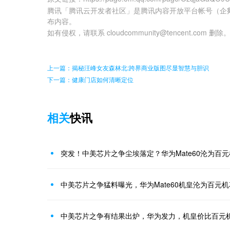
腾讯「腾讯云开发者社区」是腾讯内容开放平台帐号（企
布内容。
如有侵权，请联系 cloudcommunity@tencent.com 删除
上一篇：揭秘汪峰女友森林北:跨界商业版图尽显智慧与胆识
下一篇：健康门店如何清晰定位
相关
快讯
突发！中美芯片之争尘埃落定？华为Mate60沦为百
中美芯片之争猛料曝光，华为Mate60机皇沦为百元
中美芯片之争有结果出炉，华为发力，机皇价比百元