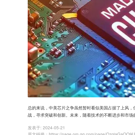
总的来说，中美芯片之争虽然暂时看似美国占据了上风，
战，寻求突破和创新。未来，随着技术的不断进步和市场
发表于:
2024-05-21
原文链接
：
https://page.om.qq.com/page/OzqjaGaQO