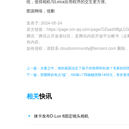
统，使得相机与Leica应用程序的交互更方便。
图源网络，侵删
发表于:
2024-05-24
原文链接
：
https://page.om.qq.com/page/OZsad3BgL
腾讯「腾讯云开发者社区」是腾讯内容开放平台帐号（企
布内容。
如有侵权，请联系 cloudcommunity@tencent.com 删除
上一篇：夫妻之中，谁的基因决定了孩子的智商和长相？专家的回
下一篇：荣耀降价有点“猛”，16GB+1TB旗舰突降1405元，售价更
相关
快讯
徕卡发布D-Lux 8固定镜头相机