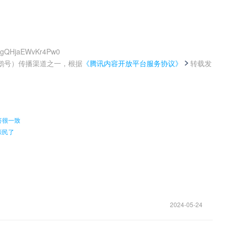
CGgQHjaEWvKr4Pw0
鹅号）传播渠道之一，根据
《腾讯内容开放平台服务协议》
转载发
。
答很一致
亲民了
2024-05-24