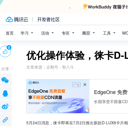
学习
活动
专区
圈层
工具
首页
M
0
优化操作体验，徕卡D-L
文章来源：
企鹅号 - 智八斗
分享
广告
EdgeOne 
长期享受不限量CD
5月24日消息，徕卡即将在7月2日推出新款D-LUX8