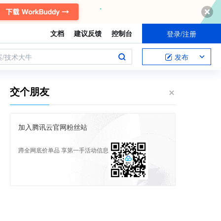
文档
建议反馈
控制台
登录/注册
案/技术大牛
发布
交个朋友
加入腾讯云官网粉丝站
蹲全网底价单品 享第一手活动信息