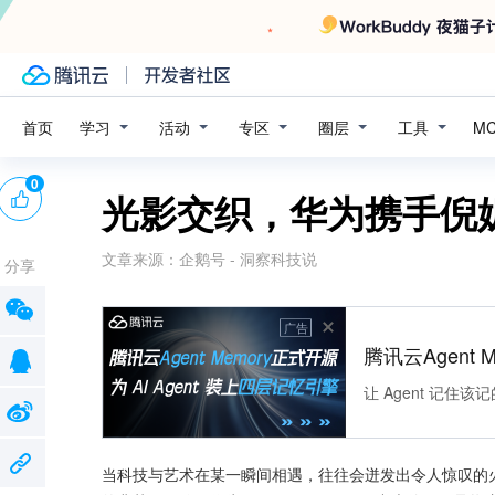
学习
活动
专区
圈层
工具
首页
M
0
光影交织，华为携手倪
文章来源：
企鹅号 - 洞察科技说
分享
广告
腾讯云Agent 
让 Agent 记
当科技与艺术在某一瞬间相遇，往往会迸发出令人惊叹的火花