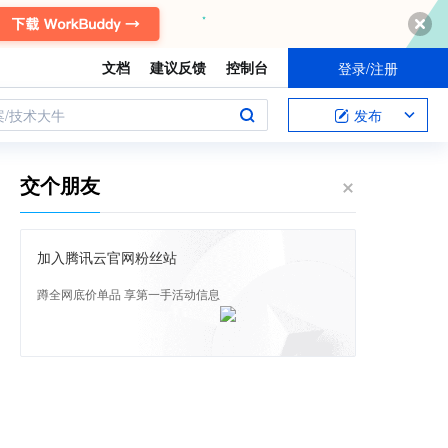
文档
建议反馈
控制台
登录/注册
案/技术大牛
发布
交个朋友
加入腾讯云官网粉丝站
蹲全网底价单品 享第一手活动信息