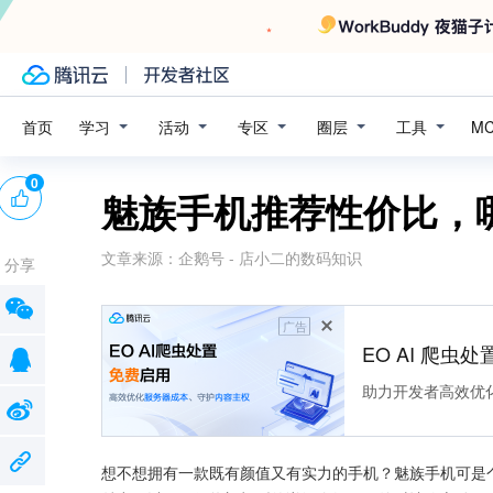
学习
活动
专区
圈层
工具
首页
M
0
魅族手机推荐性价比，
文章来源：
企鹅号 - 店小二的数码知识
分享
广告
EO AI 爬虫
助力开发者高效优
想不想拥有一款既有颜值又有实力的手机？魅族手机可是