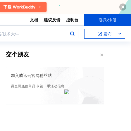
文档
建议反馈
控制台
登录/注册
案/技术大牛
发布
交个朋友
加入腾讯云官网粉丝站
蹲全网底价单品 享第一手活动信息