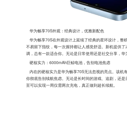
   华为畅享70S外观：经典设计，优雅新配色
   华为畅享70S在外观设计上延续了经典的星环设计，整机看起来更加有秩序感和现代感。细腻的磨砂质感机身不仅防滑，还
不易留下指纹，每一次握持都让人感觉舒适。新机提供了
调，总有一款适合你。无论是日常使用还是社交分享，华为
   硬核实力：6000mAh巨鲸电池，告别电池焦虑
   内在的硬核实力是华为畅享70S无法忽视的亮点。该机有望搭载6000mAh的巨鲸电池，配合22.5W的华为超级快充技术，让
你彻底告别续航焦虑。无论是长时间的游戏、追剧，还是
至可以实现一周仅需两次充电，真正做到超长续航。