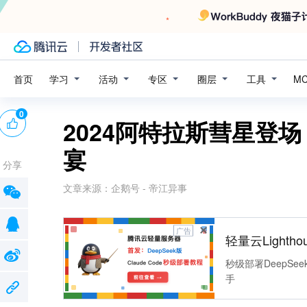
学习
活动
专区
圈层
工具
首页
M
0
2024阿特拉斯彗星登
宴
分享
文章来源：
企鹅号 - 帝江异事
广告
轻量云Lightho
秒级部署DeepSee
手