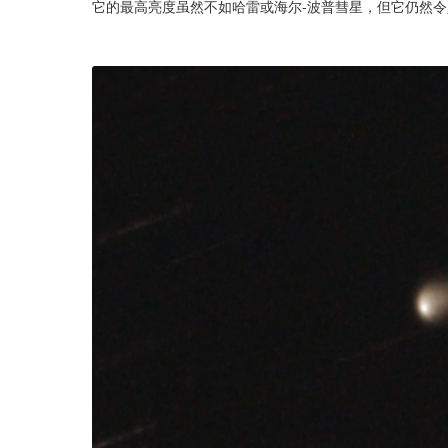
它的最高亮度虽然不如哈雷或海尔-波普彗星，但它仍然