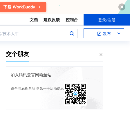
文档
建议反馈
控制台
登录/注册
案/技术大牛
发布
交个朋友
加入腾讯云官网粉丝站
蹲全网底价单品 享第一手活动信息