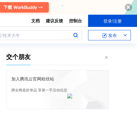
文档
建议反馈
控制台
登录/注册
案/技术大牛
发布
交个朋友
加入腾讯云官网粉丝站
蹲全网底价单品 享第一手活动信息