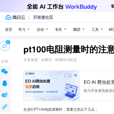
学习
活动
专区
圈层
工具
首页
M
0
pt100电阻测量时的注
文章来源：
企鹅号 - KOBOLD科宝
分享
广告
EO AI 爬虫
助力开发者高效优
在进行PT100电阻测量时，需要注意以下几点：