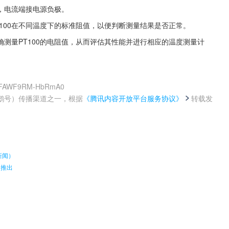
，电流端接电源负极。
100在不同温度下的标准阻值，以便判断测量结果是否正常。
测量PT100的电阻值，从而评估其性能并进行相应的温度测量计
3WjFAWF9RM-HbRmA0
鹅号）传播渠道之一，根据
《腾讯内容开放平台服务协议》
转载发
。
新闻）
月推出