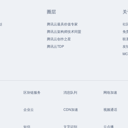
圈层
关
划
腾讯云最具价值专家
社
腾讯云架构师技术同盟
免
腾讯云创作之星
联
腾讯云TDP
友
M
区块链服务
消息队列
网络加速
企业云
CDN加速
视频通话
短信
文字识别
云点播