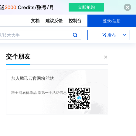
文档
建议反馈
控制台
登录/注册
案/技术大牛
发布
交个朋友
加入腾讯云官网粉丝站
蹲全网底价单品 享第一手活动信息