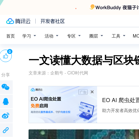
学习
活动
专区
圈层
工具
首页
M
0
一文读懂大数据与区块
文章来源：
企鹅号 - CIO时代网
分享
广告
EO AI 爬虫
助力开发者高效优