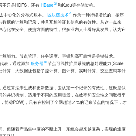
不只是HDFS，还有
HBase
和Kudu等存储架构。
去中心化的分布式账本。
区块链技术
作为一种持续增长的、按序
与数据的计算和记录，并且互相验证其信息的有效性。从这一点来
中心化在安全、便捷方面的特性，很多业内人士看好其发展，认为它
计算能力。节点管理、任务调度、容错和高可靠性是关键技术。
术的代表，通过添加
服务器
节点可线性扩展系统的总处理能力(Scale 
了批计算，大数据还包括了流计算、图计算、实时计算、交互查询等计
，通过算法来生成和更新数据，去认定一个记录的有效性，这既是认
同的共识机制，适用于不同的应用场景，在效率和安全性之间取得平
Work，简称POW)，只有在控制了全网超过51%的记账节点的情况下，才
润。但随着产品集中度的不断上升，系统会越来越复杂，实现的难度
得不经济。