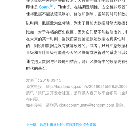
即使是
Spark
、Flink等。在强调透明性、安全性的
使得数据不能被随意添加、修改和删除，当然其时间和数
以时间、数据量为坐标轴，列出了目前大数据引擎大致擅
比如，对于存档的历史数据，因为它们是不能被修改的，我
在未来的某一时刻，当我们需要验证原始数据地真实性时，
的，则说明数据是没有被篡改过的。或者，只对汇总数据
量级和吞吐量级可能是今天的区块链或改善过的系统可以
通过把大数据与区块链相结合，能让区块链中的数据更有
时代的基石。
发表于:
2018-03-15
原文链接
：
http://kuaibao.qq.com/s/20180315B16JK300
腾讯「腾讯云开发者社区」是腾讯内容开放平台帐号（企
布内容。
如有侵权，请联系 cloudcommunity@tencent.com 删除
上一篇：信息时报微社区e家通项目交流会简讯