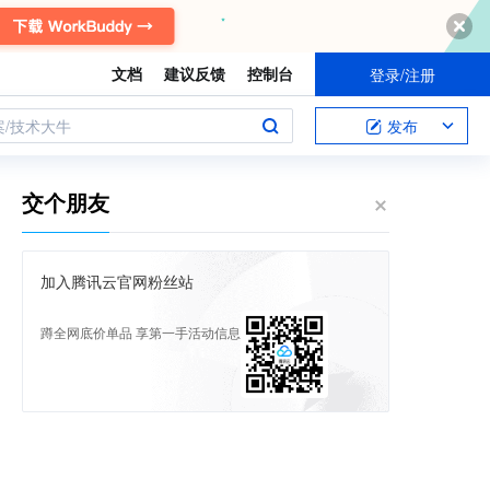
文档
建议反馈
控制台
登录/注册
案/技术大牛
发布
交个朋友
加入腾讯云官网粉丝站
蹲全网底价单品 享第一手活动信息