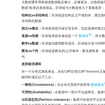
大数据通常用来描述数据集足够大，足够复杂，以致很难
数据”标准还差得很远。区块链与大数据有几个显着差异：
结构化vs非结构化：
区块链是结构定义严谨的块，通过指
非结构化数据;
独立vs整合：
区块链系统为保证安全性，信息是相对独立
直接vs间接
：区块链系统本身就是一个
数据库
，而大数
数学vs数据：
区块链试图用数学说话，区块链主张“代码即
匿名vs个性：
区块链是匿名的(公开账本，匿名拥有者，
化;
差异能否调和
对一个分布式系统来说，存在CAP定理(CAP theorem)又被
能同时满足以下三点：
一致性(Consistence)：
在分布式系统中的所有
数据备份
可用性(Availability)：
在集群中一部分节点故障后，集群
分区容忍性(Partition tolerance)：
集群中的某些节点在
肯定会出现延迟丢包等问题，所以分区容忍性是我们必须需