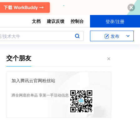
文档
建议反馈
控制台
登录/注册
案/技术大牛
发布
交个朋友
加入腾讯云官网粉丝站
蹲全网底价单品 享第一手活动信息